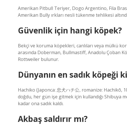
Amerikan Pitbull Teriyer, Dogo Argentino, Fila Bras
Amerikan Bully ırkları nesli tükenme tehlikesi altında
Güvenlik için hangi köpek?
Bekçi ve koruma köpekleri, canlıları veya mülkü kor
arasında Doberman, Bullmastiff, Anadolu Çoban Köpe
Rottweiler bulunur.
Dünyanın en sadık köpeği k
Hachiko (Japonca: 忠犬ハチ公, romanize: Hachikō, 10 K
doğdu, her gün işe gitmek için kullandığı Shibuya 
kadar ona sadık kaldı.
Akbaş saldırır mı?