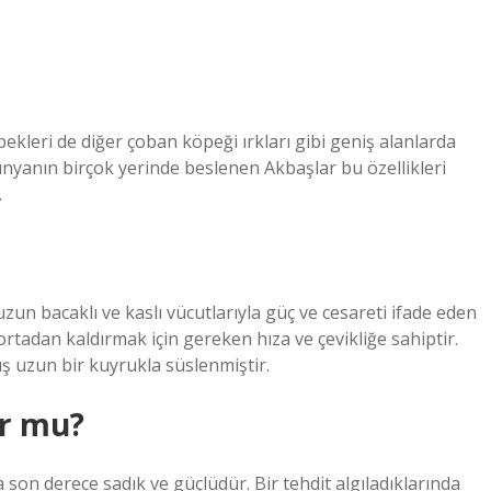
leri de diğer çoban köpeği ırkları gibi geniş alanlarda
nyanın birçok yerinde beslenen Akbaşlar bu özellikleri
.
zun bacaklı ve kaslı vücutlarıyla güç ve cesareti ifade eden
 ortadan kaldırmak için gereken hıza ve çevikliğe sahiptir.
ış uzun bir kuyrukla süslenmiştir.
ur mu?
son derece sadık ve güçlüdür. Bir tehdit algıladıklarında