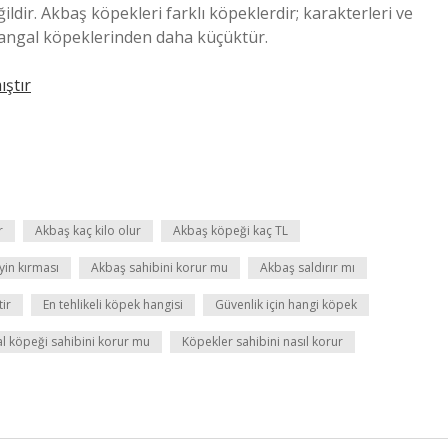
dir. Akbaş köpekleri farklı köpeklerdir; karakterleri ve
ı Kangal köpeklerinden daha küçüktür.
ştır
r
Akbaş kaç kilo olur
Akbaş köpeği kaç TL
yin kırması
Akbaş sahibini korur mu
Akbaş saldırır mı
ir
En tehlikeli köpek hangisi
Güvenlik için hangi köpek
l köpeği sahibini korur mu
Köpekler sahibini nasıl korur