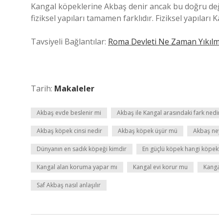
Kangal köpeklerine Akbaş denir ancak bu doğru değil
fiziksel yapıları tamamen farklıdır. Fiziksel yapılar
Tavsiyeli Bağlantılar:
Roma Devleti Ne Zaman Yıkılmı
Tarih:
Makaleler
Akbaş evde beslenir mi
Akbaş ile Kangal arasındaki fark nedi
Akbaş köpek cinsi nedir
Akbaş köpek üşür mü
Akbaş ne
Dünyanın en sadık köpeği kimdir
En güçlü köpek hangi köpekt
Kangal alan koruma yapar mı
Kangal evi korur mu
Kanga
Saf Akbaş nasıl anlaşılır