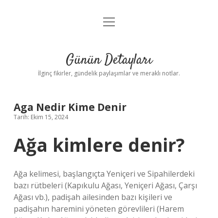
menüyü
Gizlilik Politikası
aç
Hakkımızda
Günün Detayları
Yasal Uyarı
İlginç fikirler, gündelik paylaşımlar ve meraklı notlar.
Aga Nedir Kime Denir
Tarih: Ekim 15, 2024
Ağa kimlere denir?
Ağa kelimesi, başlangıçta Yeniçeri ve Sipahilerdeki
bazı rütbeleri (Kapıkulu Ağası, Yeniçeri Ağası, Çarşı
Ağası vb.), padişah ailesinden bazı kişileri ve
padişahın haremini yöneten görevlileri (Harem