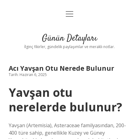
menüyü
Gizlilik Politikası
aç
Hakkımızda
Günün Detayları
Yasal Uyarı
İlginç fikirler, gündelik paylaşımlar ve meraklı notlar.
Acı Yavşan Otu Nerede Bulunur
Tarih: Haziran 6, 2025
Yavşan otu
nerelerde bulunur?
Yavşan (Artemisia), Asteraceae familyasından, 200-
400 türe sahip, genellikle Kuzey ve Güney