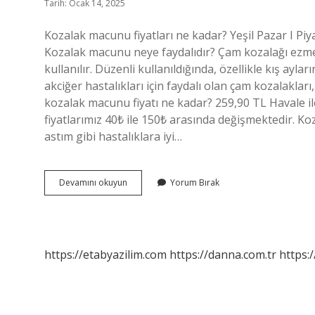
Tarih: Ocak 14, 2025
Kozalak macunu fiyatları ne kadar? Yeşil Pazar I Pi
Kozalak macunu neye faydalıdır? Çam kozalağı ezmesi
kullanılır. Düzenli kullanıldığında, özellikle kış ayla
akciğer hastalıkları için faydalı olan çam kozalakla
kozalak macunu fiyatı ne kadar? 259,90 TL Havale il
fiyatlarımız 40₺ ile 150₺ arasında değişmektedir. K
astım gibi hastalıklara iyi…
Kozalak
Devamını okuyun
Yorum Bırak
Macunu
Fiyatı
Ne
Kadar
https://etabyazilim.com
https://danna.com.tr
https:/