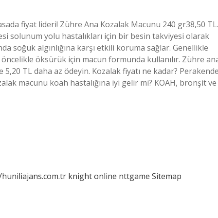
yasada fiyat lideri! Zühre Ana Kozalak Macunu 240 gr38,50 TL
 solunum yolu hastalıkları için bir besin takviyesi olarak
rında soğuk algınlığına karşı etkili koruma sağlar. Genellikle
rı, öncelikle öksürük için macun formunda kullanılır. Zühre an
e 5,20 TL daha az ödeyin. Kozalak fiyatı ne kadar? Perakend
ozalak macunu koah hastalığına iyi gelir mi? KOAH, bronşit ve
/huniliajans.com.tr
knight online
nttgame
Sitemap