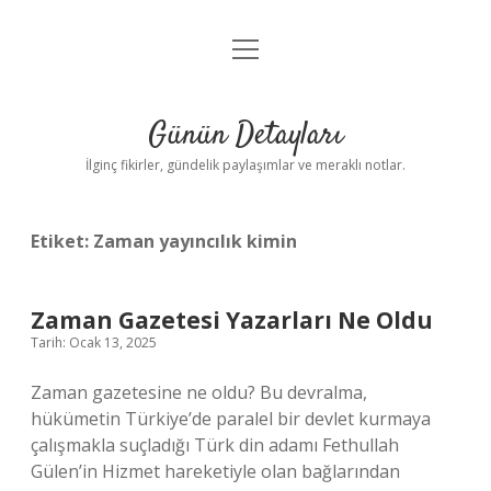
menüyü
Gizlilik Politikası
aç
Hakkımızda
Günün Detayları
Yasal Uyarı
İlginç fikirler, gündelik paylaşımlar ve meraklı notlar.
Etiket:
Zaman yayıncılık kimin
Zaman Gazetesi Yazarları Ne Oldu
Tarih: Ocak 13, 2025
Zaman gazetesine ne oldu? Bu devralma,
hükümetin Türkiye’de paralel bir devlet kurmaya
çalışmakla suçladığı Türk din adamı Fethullah
Gülen’in Hizmet hareketiyle olan bağlarından