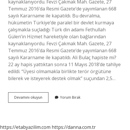
kaynaklanıyordu. Fevzi Çakmak Mah. Gazete, 27
Temmuz 2016’da Resmi Gazete’de yayımlanan 668
sayılı Kararname ile kapatıldı. Bu devralma,
hükümetin Türkiye’de paralel bir devlet kurmaya
çalışmakla suçladığı Türk din adamı Fethullah
Gülen’in Hizmet hareketiyle olan bağlarından
kaynaklanıyordu. Fevzi Çakmak Mah. Gazete, 27
Temmuz 2016’da Resmi Gazete’de yayımlanan 668
sayılı Kararname ile kapatıldı. Ali Bulaç hapiste mi?
22 ay hapis yattıktan sonra 11 Mayıs 2018’de tahliye
edildi. “Üyesi olmamakla birlikte terör örgütüne
bilerek ve isteyerek destek olmak” suçundan 2,5…
Zaman
Devamını okuyun
Yorum Bırak
Gazetesi
Yazarları
Ne
Oldu
https://etabyazilim.com
https://danna.com.tr