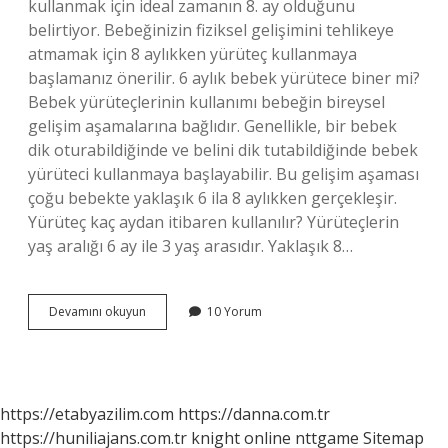
kullanmak için ideal zamanın 8. ay olduğunu
belirtiyor. Bebeğinizin fiziksel gelişimini tehlikeye
atmamak için 8 aylıkken yürüteç kullanmaya
başlamanız önerilir. 6 aylık bebek yürütece biner mi?
Bebek yürüteçlerinin kullanımı bebeğin bireysel
gelişim aşamalarına bağlıdır. Genellikle, bir bebek
dik oturabildiğinde ve belini dik tutabildiğinde bebek
yürüteci kullanmaya başlayabilir. Bu gelişim aşaması
çoğu bebekte yaklaşık 6 ila 8 aylıkken gerçekleşir.
Yürüteç kaç aydan itibaren kullanılır? Yürüteçlerin
yaş aralığı 6 ay ile 3 yaş arasıdır. Yaklaşık 8…
Yürüteç
Devamını okuyun
10 Yorum
Ne
Zaman
Kullanılmalı
https://etabyazilim.com
https://danna.com.tr
https://huniliajans.com.tr
knight online
nttgame
Sitemap