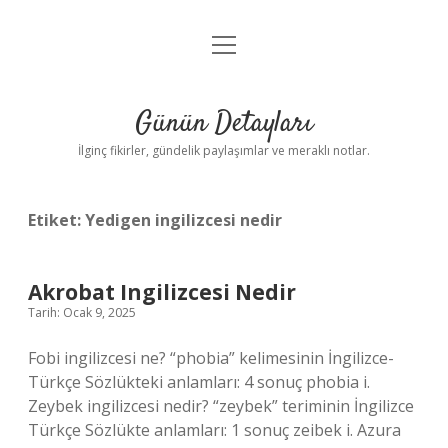
menüyü
Gizlilik Politikası
aç
Hakkımızda
Günün Detayları
Yasal Uyarı
İlginç fikirler, gündelik paylaşımlar ve meraklı notlar.
Etiket:
Yedigen ingilizcesi nedir
Akrobat Ingilizcesi Nedir
Tarih: Ocak 9, 2025
Fobi ingilizcesi ne? “phobia” kelimesinin İngilizce-
Türkçe Sözlükteki anlamları: 4 sonuç phobia i.
Zeybek ingilizcesi nedir? “zeybek” teriminin İngilizce
Türkçe Sözlükte anlamları: 1 sonuç zeibek i. Azura