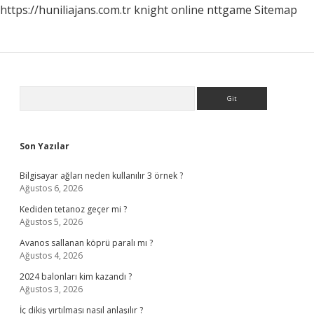
https://huniliajans.com.tr
knight online
nttgame
Sitemap
Sidebar
Arama
Son Yazılar
Bilgisayar ağları neden kullanılır 3 örnek ?
Ağustos 6, 2026
Kediden tetanoz geçer mi ?
Ağustos 5, 2026
Avanos sallanan köprü paralı mı ?
Ağustos 4, 2026
2024 balonları kim kazandı ?
Ağustos 3, 2026
İç dikiş yırtılması nasıl anlaşılır ?