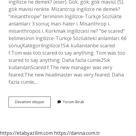
ingilizce ne demek? (eser). Gök, gök; gök mavisi; (S).
gök mavisi renkte. Mizantrop ingilizce ne demek?
“misanthrope” teriminin İngilizce-Türkçe Sözlükte
anlamları: 3 sonuç man-hater i. Misanthrop i.
misanthropos i. Korkmak ingilizcesi ne? “be scared”
kelimesinin İngilizce-Türkçe Sözlükteki anlamları: 66
sonuçKategoriİngilizce1Sık kullanılanbe scared
f.Tom was too scared to say anything. Tom was too
scared to say anything. Daha fazla cümle2Sık
kullanılanScared f.The new manager was very
feared.The new headmaster was very feared. Daha
fazla cümle,…
Akrobat
Devamını okuyun
Yorum Bırak
Ingilizcesi
Nedir
https://etabyazilim.com
https://danna.com.tr