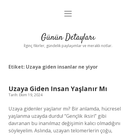
menüyü
Gizlilik Politikası
aç
Hakkımızda
Günün Detayları
Yasal Uyarı
İlginç fikirler, gündelik paylaşımlar ve meraklı notlar.
Etiket:
Uzaya giden insanlar ne yiyor
Uzaya Giden Insan Yaşlanır Mı
Tarih: Ekim 19, 2024
Uzaya gidenler yaşlanır mı? Bir anlamda, hücresel
yaşlanma uzayda durdu! “Gençlik iksiri” gibi
davranan bu inanılmaz değişimin kalıcı olmadığını
söyleyelim. Aslında, uzayan telomerlerin çoğu,