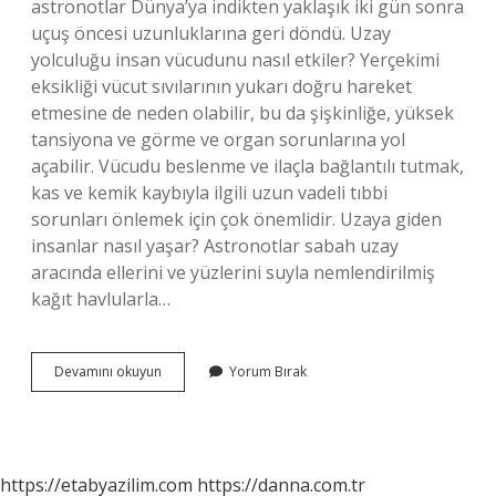
astronotlar Dünya’ya indikten yaklaşık iki gün sonra
uçuş öncesi uzunluklarına geri döndü. Uzay
yolculuğu insan vücudunu nasıl etkiler? Yerçekimi
eksikliği vücut sıvılarının yukarı doğru hareket
etmesine de neden olabilir, bu da şişkinliğe, yüksek
tansiyona ve görme ve organ sorunlarına yol
açabilir. Vücudu beslenme ve ilaçla bağlantılı tutmak,
kas ve kemik kaybıyla ilgili uzun vadeli tıbbi
sorunları önlemek için çok önemlidir. Uzaya giden
insanlar nasıl yaşar? Astronotlar sabah uzay
aracında ellerini ve yüzlerini suyla nemlendirilmiş
kağıt havlularla…
Uzaya
Devamını okuyun
Yorum Bırak
Giden
Insan
Yaşlanır
Mı
https://etabyazilim.com
https://danna.com.tr