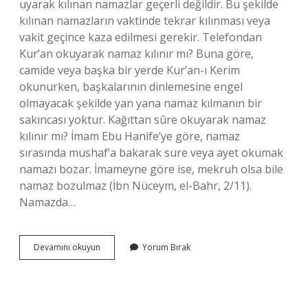
uyarak kılınan namazlar geçerli değildir. Bu şekilde
kılınan namazların vaktinde tekrar kılınması veya
vakit geçince kaza edilmesi gerekir. Telefondan
Kur’an okuyarak namaz kılınır mı? Buna göre,
camide veya başka bir yerde Kur’an-ı Kerim
okunurken, başkalarının dinlemesine engel
olmayacak şekilde yan yana namaz kılmanın bir
sakıncası yoktur. Kağıttan sûre okuyarak namaz
kılınır mı? İmam Ebu Hanife’ye göre, namaz
sırasında mushaf’a bakarak sure veya ayet okumak
namazı bozar. İmameyne göre ise, mekruh olsa bile
namaz bozulmaz (İbn Nüceym, el-Bahr, 2/11).
Namazda…
Telefondan
Devamını okuyun
Yorum Bırak
Sure
Okuyarak
Namaz
Kılınır