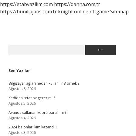
Mı
https://etabyazilim.com
https://danna.com.tr
https://huniliajans.com.tr
knight online
nttgame
Sitemap
Sidebar
Arama
Son Yazılar
Bilgisayar ağları neden kullanılır 3 örnek ?
Ağustos 6, 2026
Kediden tetanoz geçer mi ?
Ağustos 5, 2026
Avanos sallanan köprü paralı mı ?
Ağustos 4, 2026
2024 balonları kim kazandı ?
Ağustos 3, 2026