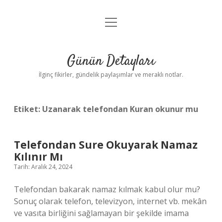
menüyü
Gizlilik Politikası
aç
Hakkımızda
Günün Detayları
Yasal Uyarı
İlginç fikirler, gündelik paylaşımlar ve meraklı notlar.
Etiket:
Uzanarak telefondan Kuran okunur mu
Telefondan Sure Okuyarak Namaz
Kılınır Mı
Tarih: Aralık 24, 2024
Telefondan bakarak namaz kılmak kabul olur mu?
Sonuç olarak telefon, televizyon, internet vb. mekân
ve vasıta birliğini sağlamayan bir şekilde imama