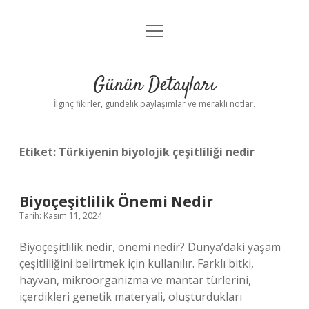
menüyü
Gizlilik Politikası
aç
Hakkımızda
Günün Detayları
Yasal Uyarı
İlginç fikirler, gündelik paylaşımlar ve meraklı notlar.
Etiket:
Türkiyenin biyolojik çeşitliliği nedir
Biyoçeşitlilik Önemi Nedir
Tarih: Kasım 11, 2024
Biyoçeşitlilik nedir, önemi nedir? Dünya’daki yaşam
çeşitliliğini belirtmek için kullanılır. Farklı bitki,
hayvan, mikroorganizma ve mantar türlerini,
içerdikleri genetik materyali, oluşturdukları