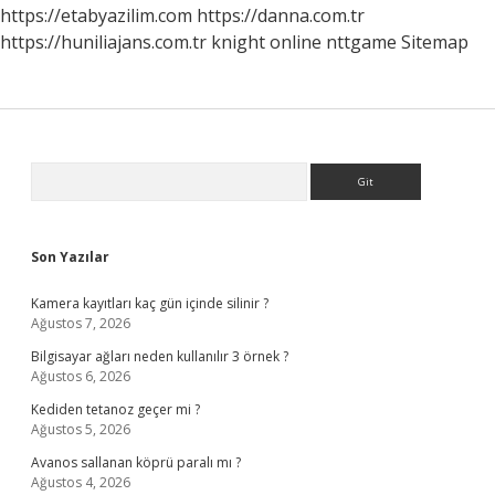
https://etabyazilim.com
https://danna.com.tr
https://huniliajans.com.tr
knight online
nttgame
Sitemap
Sidebar
Arama
Son Yazılar
Kamera kayıtları kaç gün içinde silinir ?
Ağustos 7, 2026
Bilgisayar ağları neden kullanılır 3 örnek ?
Ağustos 6, 2026
Kediden tetanoz geçer mi ?
Ağustos 5, 2026
Avanos sallanan köprü paralı mı ?
Ağustos 4, 2026