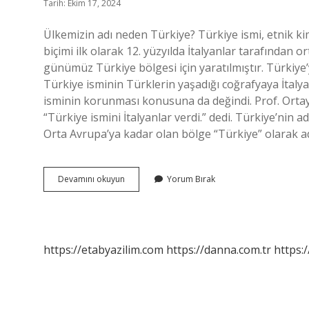
Tarih: Ekim 17, 2024
Ülkemizin adı neden Türkiye? Türkiye ismi, etnik kim
biçimi ilk olarak 12. yüzyılda İtalyanlar tarafından
günümüz Türkiye bölgesi için yaratılmıştır. Türkiye’y
Türkiye isminin Türklerin yaşadığı coğrafyaya İtalya
isminin korunması konusuna da değindi. Prof. Ortaylı,
“Türkiye ismini İtalyanlar verdi.” dedi. Türkiye’nin a
Orta Avrupa’ya kadar olan bölge “Türkiye” olarak ad
Ülkemizin
Devamını okuyun
Yorum Bırak
Ismi
Neden
Türkiye
https://etabyazilim.com
https://danna.com.tr
https:/