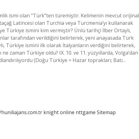
lik ismi olan “Türk”ten türemiştir. Kelimenin mevcut orijinal
 ortaçağ Latincesi olan Turchia veya Turcmenia’yı kullanarak
e Türkiye ismini kim vermiştir? Ünlü tarihçi İlber Ortaylı,
nlar tarafından verildiğini belirterek, yeni anayasada Türk
 Türkiye ismini ilk olarak İtalyanların verdiğini belirterek,
dı ne zaman Türkiye oldu? IX. 10. ve 11. yüzyıllarda, Volga’dan
landırılıyordu (Doğu Türkiye = Hazar toprakları; Batı…
/huniliajans.com.tr
knight online
nttgame
Sitemap