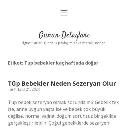
menüyü
Gizlilik Politikası
aç
Hakkımızda
Günün Detayları
Yasal Uyarı
İlginç fikirler, gündelik paylaşımlar ve meraklı notlar.
Etiket:
Tup bebekler kaç haftada doğar
Tüp Bebekler Neden Sezeryan Olur
Tarih: Eylül 21, 2024
Tüp bebek sezeryan olmak zorunda mı? Gebelik tek
ise, anne uygun yaşta ise ve bebek çok büyük
değilse, normal vajinal doğum sorunsuz bir şekilde
gerçekleştirilebilir. Çoğul gebeliklerde sezaryen