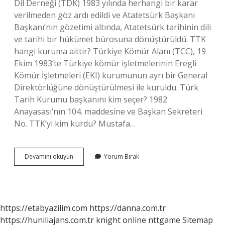
Dil Derneği (TDK) 1983 yılında herhangi bir karar
verilmeden göz ardı edildi ve Atatetsürk Başkanı
Başkanı’nın gözetimi altında, Atatetsürk tarihinin dili
ve tarihi bir hükümet bürosuna dönüştürüldü. TTK
hangi kuruma aittir? Türkiye Kömür Alanı (TCC), 19
Ekim 1983’te Türkiye kömür işletmelerinin Eregli
Kömür İşletmeleri (EKI) kurumunun ayrı bir General
Direktörlüğüne dönüştürülmesi ile kuruldu. Türk
Tarih Kurumu başkanını kim seçer? 1982
Anayasası’nın 104. maddesine ve Başkan Sekreteri
No. TTK’yi kim kurdu? Mustafa…
Türk
Devamını okuyun
Yorum Bırak
Tarih
Kurumu
Nereye
Bağlıdır
https://etabyazilim.com
https://danna.com.tr
https://huniliajans.com.tr
knight online
nttgame
Sitemap