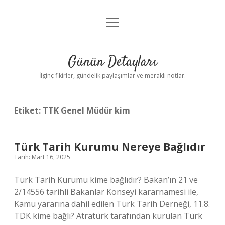
menüyü
Gizlilik Politikası
aç
Hakkımızda
Günün Detayları
Yasal Uyarı
İlginç fikirler, gündelik paylaşımlar ve meraklı notlar.
Etiket:
TTK Genel Müdür kim
Türk Tarih Kurumu Nereye Bağlıdır
Tarih: Mart 16, 2025
Türk Tarih Kurumu kime bağlıdır? Bakan’ın 21 ve
2/14556 tarihli Bakanlar Konseyi kararnamesi ile,
Kamu yararına dahil edilen Türk Tarih Derneği, 11.8.
TDK kime bağlı? Atratürk tarafından kurulan Türk