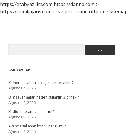
https://etabyazilim.com
https://danna.com.tr
https://huniliajans.com.tr
knight online
nttgame
Sitemap
Sidebar
Arama
Son Yazılar
Kamera kayıtları kaç gün içinde silinir ?
Ağustos 7, 2026
Bilgisayar ağları neden kullanılır 3 örnek ?
Ağustos 6, 2026
Kediden tetanoz geçer mi ?
Ağustos 5, 2026
Avanos sallanan köprü paralı mı ?
Ağustos 4, 2026