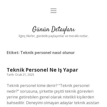
menüyü
Gizlilik Politikası
aç
Hakkımızda
Günün Detayları
Yasal Uyarı
İlginç fikirler, gündelik paylaşımlar ve meraklı notlar.
Etiket:
Teknik personel nasıl olunur
Teknik Personel Ne Iş Yapar
Tarih: Ocak 21, 2025
Teknik personel kime denir? “Teknik personel
nedir?” sorusuna, şirkette çeşitli teknik görevleri
yerine getirebilen genel olarak nitelikli kişilerden
bahsedilir. Deneyimi olmayan adaylar teknik asistan