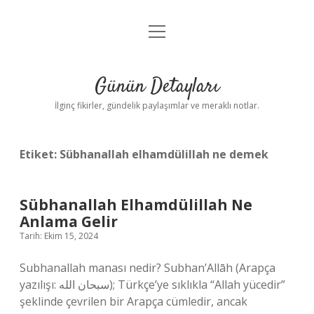
menüyü
Gizlilik Politikası
aç
Hakkımızda
Günün Detayları
Yasal Uyarı
İlginç fikirler, gündelik paylaşımlar ve meraklı notlar.
Etiket:
Sübhanallah elhamdülillah ne demek
Sübhanallah Elhamdülillah Ne
Anlama Gelir
Tarih: Ekim 15, 2024
Subhanallah manası nedir? Subhan’Allāh (Arapça
yazılışı: سبحان الله); Türkçe’ye sıklıkla “Allah yücedir”
şeklinde çevrilen bir Arapça cümledir, ancak