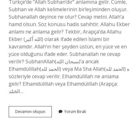
Türkçe’de “Allah Subhan’dır” anlamına gelir. Cümle,
Subhan ve Allah kelimelerinin birleşiminden oluşur.
Subhanallah deyince ne olur? Cevap metni. Allah’a
hamd olsun. Söz konusu hadis sahihtir. Allahu Ekber
anlamı ne anlama gelir? Tekbir, Arapça’da Allahu
Ekber (الله أكبر) olarak ifade edilen İslami bir
kavramdır. Allah’ın her şeyden üstün, en yüce ve en
yüce olduğunu ifade eder. Subhanallah ne cevap
verilir? SubhanAllah(سبحان الله‎)’a ancak
Elhamdülillah(الحمد لله) veya Ma Sha Allah(الحمد لله‎) ه
sözleriyle cevap verilir. Elhamdülillah ne anlama
gelir? Elhamdülillah veya Elhamdülillah (Arapça:
الحَمْد…
Sübhanallah
Devamını okuyun
Yorum Bırak
Elhamdülillah
Ne
Anlama
Gelir