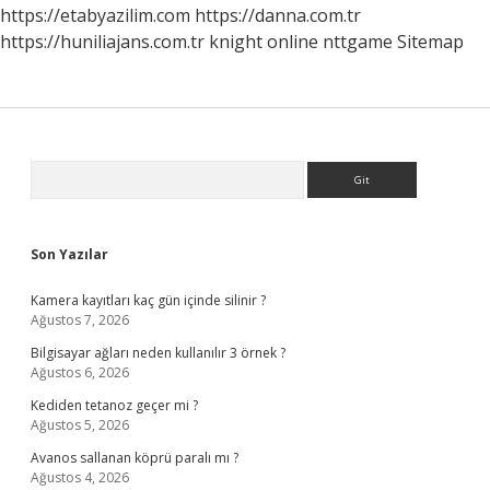
https://etabyazilim.com
https://danna.com.tr
https://huniliajans.com.tr
knight online
nttgame
Sitemap
Sidebar
Arama
Son Yazılar
Kamera kayıtları kaç gün içinde silinir ?
Ağustos 7, 2026
Bilgisayar ağları neden kullanılır 3 örnek ?
Ağustos 6, 2026
Kediden tetanoz geçer mi ?
Ağustos 5, 2026
Avanos sallanan köprü paralı mı ?
Ağustos 4, 2026