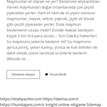
Maymunlar et olarak ne yer? Beslenme alışkanlıkları
Vervet maymunları doğal ortamlarında çok çeşitli
yiyecekler yerler. Hem et hem de ot yiyen omnivor
maymunlar, meyve, sebze, yaprak, çiçek ve böcek
gibi çeşitli yiyecekler yerler. Evde maymun
beslemenin cezası nedir? Evinde makak besleyen
kişiye 3 bin lira para cezası – Son Dakika Haberleri.
Su maymunu şekerle beslenir mi? Su maymunu
ayrıca pirinç, şeker kamışı, yonca ve kök bitkileri de
dahil olmak üzere tarımsal ürünlerle beslenir
(Woods ve…
Maymun
Devamını okuyun
Yorum Bırak
Neyle
Beslenir
https://etabyazilim.com
https://danna.com.tr
https://huniliajans.com.tr
knight online
nttgame
Sitemap