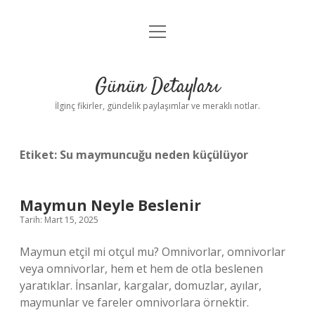
menüyü
Gizlilik Politikası
aç
Hakkımızda
Günün Detayları
Yasal Uyarı
İlginç fikirler, gündelik paylaşımlar ve meraklı notlar.
Etiket:
Su maymuncuğu neden küçülüyor
Maymun Neyle Beslenir
Tarih: Mart 15, 2025
Maymun etçil mi otçul mu? Omnivorlar, omnivorlar
veya omnivorlar, hem et hem de otla beslenen
yaratıklar. İnsanlar, kargalar, domuzlar, ayılar,
maymunlar ve fareler omnivorlara örnektir.