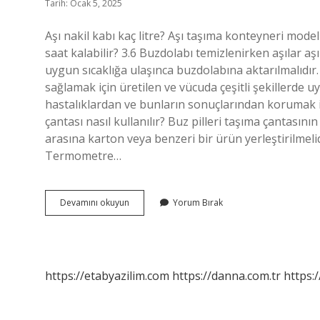
Tarih: Ocak 5, 2025
Aşı nakil kabı kaç litre? Aşı taşıma konteyneri model
saat kalabilir? 3.6 Buzdolabı temizlenirken aşılar a
uygun sıcaklığa ulaşınca buzdolabına aktarılmalıdır. 
sağlamak için üretilen ve vücuda çeşitli şekillerde u
hastalıklardan ve bunların sonuçlarından korumak iç
çantası nasıl kullanılır? Buz pilleri taşıma çantasının 
arasına karton veya benzeri bir ürün yerleştirilmelidi
Termometre…
Aşı
Devamını okuyun
Yorum Bırak
Kabı
Nedir
https://etabyazilim.com
https://danna.com.tr
https:/