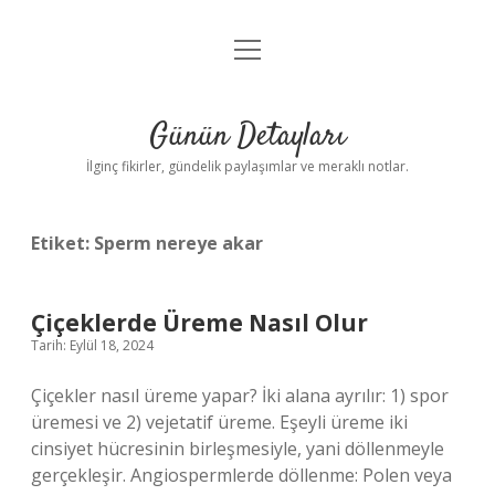
menüyü
Gizlilik Politikası
aç
Hakkımızda
Günün Detayları
Yasal Uyarı
İlginç fikirler, gündelik paylaşımlar ve meraklı notlar.
Etiket:
Sperm nereye akar
Çiçeklerde Üreme Nasıl Olur
Tarih: Eylül 18, 2024
Çiçekler nasıl üreme yapar? İki alana ayrılır: 1) spor
üremesi ve 2) vejetatif üreme. Eşeyli üreme iki
cinsiyet hücresinin birleşmesiyle, yani döllenmeyle
gerçekleşir. Angiospermlerde döllenme: Polen veya