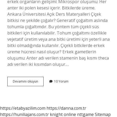
erkek organların gelişimi: Mikrospor oluşumu: Her
anter iki polen kesesi içerir. Bitkilerde üreme.
Ankara Üniversitesi Açık Ders Materyalleri Çiçek
bitkisi ne şekilde çoğalır? Generatif çoğaltım aslında
tohumla çoğaltımdır. Bu yöntem tüm çiçekli süs
bitkileri için kullanılabilir. Tohum çoğaltımı özellikle
vejetatif üretim veya ana bitki üretimi için yeterli ana
bitki olmadığında kullanılır. Çiçekli bitkilerde erkek
üreme hücresi nasıl oluşur? Erkek gametlerin
oluşumu: Anter adı verilen stamenin baş kısmı theca
adı verilen iki kısımdan oluşur.…
Çiçeklerde
Devamını okuyun
10 Yorum
Üreme
Nasıl
Olur
https://etabyazilim.com
https://danna.com.tr
https://huniliajans.com.tr
knight online
nttgame
Sitemap