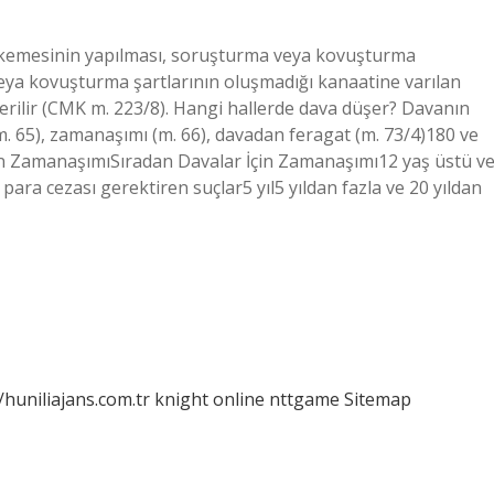
akemesinin yapılması, soruşturma veya kovuşturma
veya kovuşturma şartlarının oluşmadığı kanaatine varılan
erilir (CMK m. 223/8). Hangi hallerde dava düşer? Davanın
(m. 65), zamanaşımı (m. 66), davadan feragat (m. 73/4)180 ve
çin ZamanaşımıSıradan Davalar İçin Zamanaşımı12 yaş üstü v
a para cezası gerektiren suçlar5 yıl5 yıldan fazla ve 20 yıldan
/huniliajans.com.tr
knight online
nttgame
Sitemap