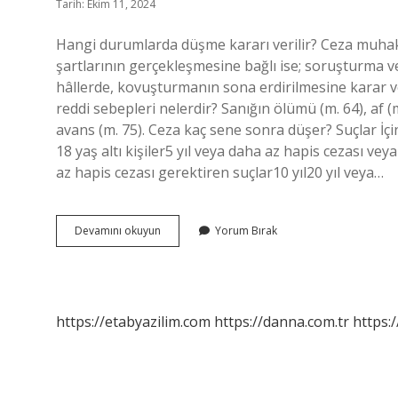
Tarih: Ekim 11, 2024
Hangi durumlarda düşme kararı verilir? Ceza muh
şartlarının gerçekleşmesine bağlı ise; soruşturma 
hâllerde, kovuşturmanın sona erdirilmesine karar v
reddi sebepleri nelerdir? Sanığın ölümü (m. 64), af 
avans (m. 75). Ceza kaç sene sonra düşer? Suçlar İ
18 yaş altı kişiler5 yıl veya daha az hapis cezası vey
az hapis cezası gerektiren suçlar10 yıl20 yıl veya…
Cezada
Devamını okuyun
Yorum Bırak
Düşme
Kararı
Hangi
Hallerde
Verilir
https://etabyazilim.com
https://danna.com.tr
https:/