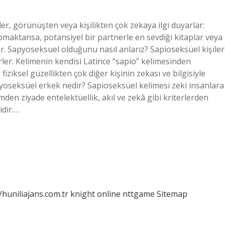
er, görünüşten veya kişilikten çok zekaya ilgi duyarlar:
maktansa, potansiyel bir partnerle en sevdiği kitaplar veya
ir. Sapyoseksuel olduğunu nasıl anlarız? Sapioseksüel kişiler
irler. Kelimenin kendisi Latince “sapio” kelimesinden
fiziksel güzellikten çok diğer kişinin zekası ve bilgisiyle
Sapyoseksüel erkek nedir? Sapioseksüel kelimesi zeki insanlara
mden ziyade entelektüellik, akıl ve zekâ gibi kriterlerden
idir.…
/huniliajans.com.tr
knight online
nttgame
Sitemap