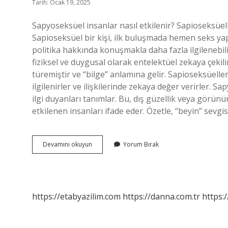
Tarih: Ocak 19, 2025
Sapyoseksüel insanlar nasıl etkilenir? Sapioseksüell
Sapioseksüel bir kişi, ilk buluşmada hemen seks yap
politika hakkında konuşmakla daha fazla ilgilenebil
fiziksel ve duygusal olarak entelektüel zekaya çekil
türemiştir ve “bilge” anlamına gelir. Sapioseksüeller 
ilgilenirler ve ilişkilerinde zekaya değer verirler. 
ilgi duyanları tanımlar. Bu, dış güzellik veya görünü
etkilenen insanları ifade eder. Özetle, “beyin” sevgis
Sapyoseksüel
Devamını okuyun
Yorum Bırak
Erkek
Nasıl
Etkilenir
https://etabyazilim.com
https://danna.com.tr
https:/