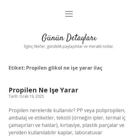
menüyü
Gizlilik Politikası
aç
Hakkımızda
Günün Detayları
Yasal Uyarı
İlginç fikirler, gündelik paylaşımlar ve meraklı notlar.
Etiket:
Propilen glikol ne işe yarar ilaç
Propilen Ne Işe Yarar
Tarih: Ocak 19, 2025
Propilen nerelerde kullanılır? PP veya polipropilen,
ambalaj ve etiketler, tekstil (örneğin ipler, termal iç
çamaşırları ve halılar), kırtasiye, plastik parçalar ve
yeniden kullanılabilir kaplar, laboratuvar