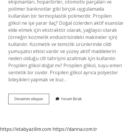
ekipmanları, hoparlörler, otomotiv parçaları ve
polimer banknotlar gibi birçok uygulamada
kullanılan bir termoplastik polimerdir. Propilen
glikol ne işe yarar ilaç? Doğal özlerden aktif esanslar
elde etmek için ekstraktör olarak, yağlayıcı olarak
(örneğin kozmetik endüstrisindeki makineler için)
kullanılır. Kozmetik ve temizlik ürünlerinde cildi
yumuşatıcı etkisi vardır ve yüzey aktif maddelerin
neden olduğu cilt tahrişini azaltmak için kullanılır.
Propilen glikol doğal mı? Propilen glikol, suyu emen
sentetik bir sıvıdır. Propilen glikol ayrıca polyester
bileşikleri yapmak ve buz…
Propilen
Devamını okuyun
Yorum Bırak
Ne
Işe
Yarar
https://etabyazilim.com
https://danna.com.tr