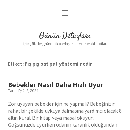
menüyü
Gizlilik Politikası
aç
Hakkımızda
Günün Detayları
Yasal Uyarı
İlginç fikirler, gündelik paylaşımlar ve meraklı notlar.
Etiket:
Pış pış pat pat yöntemi nedir
Bebekler Nasıl Daha Hızlı Uyur
Tarih: Eylül 8, 2024
Zor uyuyan bebekler için ne yapmalı? Bebeğinizin
rahat bir şekilde uykuya dalmasına yardımcı olacak 8
altın kural. Bir kitap veya masal okuyun.
Göğsünüzde uyurken odanın karanlık olduğundan