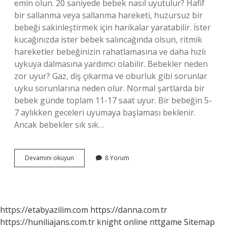
emin olun. 20 saniyede bebek nasıl uyutulur? Hafif
bir sallanma veya sallanma hareketi, huzursuz bir
bebeği sakinleştirmek için harikalar yaratabilir. İster
kucağınızda ister bebek salıncağında olsun, ritmik
hareketler bebeğinizin rahatlamasına ve daha hızlı
uykuya dalmasına yardımcı olabilir. Bebekler neden
zor uyur? Gaz, diş çıkarma ve oburluk gibi sorunlar
uyku sorunlarına neden olur. Normal şartlarda bir
bebek günde toplam 11-17 saat uyur. Bir bebeğin 5-
7 aylıkken geceleri uyumaya başlaması beklenir.
Ancak bebekler sık ​​sık…
Bebekler
Devamını okuyun
8 Yorum
Nasıl
Daha
Hızlı
Uyur
https://etabyazilim.com
https://danna.com.tr
https://huniliajans.com.tr
knight online
nttgame
Sitemap