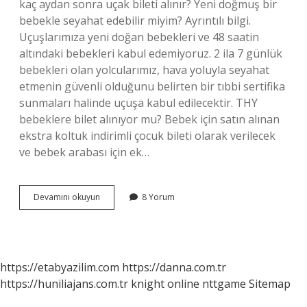
kaç aydan sonra uçak bileti alınır? Yeni doğmuş bir
bebekle seyahat edebilir miyim? Ayrıntılı bilgi.
Uçuşlarımıza yeni doğan bebekleri ve 48 saatin
altındaki bebekleri kabul edemiyoruz. 2 ila 7 günlük
bebekleri olan yolcularımız, hava yoluyla seyahat
etmenin güvenli olduğunu belirten bir tıbbi sertifika
sunmaları halinde uçuşa kabul edilecektir. THY
bebeklere bilet alınıyor mu? Bebek için satın alınan
ekstra koltuk indirimli çocuk bileti olarak verilecek
ve bebek arabası için ek…
Bebek
Devamını okuyun
8 Yorum
Yolcuya
Bilet
Alınır
Mı
https://etabyazilim.com
https://danna.com.tr
https://huniliajans.com.tr
knight online
nttgame
Sitemap