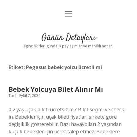
menüyü
Gizlilik Politikası
aç
Hakkımızda
Günün Detayları
Yasal Uyarı
İlginç fikirler, gündelik paylaşımlar ve meraklı notlar.
Etiket:
Pegasus bebek yolcu ücretli mi
Bebek Yolcuya Bilet Alınır Mı
Tarih: Eylül 7, 2024
0 2 yaş uçak bileti ücretsiz mi? Bilet seçimi ve check-
in. Bebekler için uçak bileti fiyatları şirkete göre
değişiklik gösterebilir. Bazı havayolları 2 yaşından
küçük bebekler için ücret talep etmez. Bebeklere