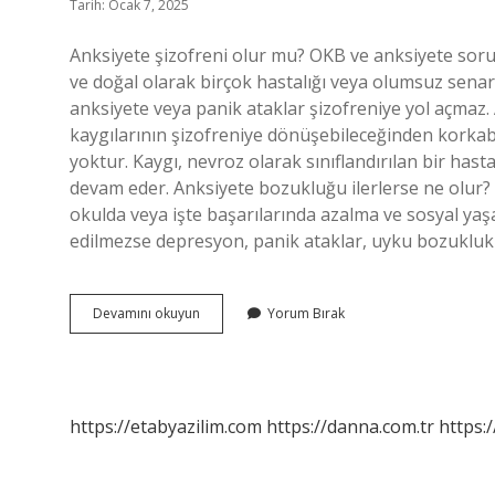
Tarih: Ocak 7, 2025
Anksiyete şizofreni olur mu? OKB ve anksiyete soru
ve doğal olarak birçok hastalığı veya olumsuz senar
anksiyete veya panik ataklar şizofreniye yol açma
kaygılarının şizofreniye dönüşebileceğinden korkabi
yoktur. Kaygı, nevroz olarak sınıflandırılan bir hastal
devam eder. Anksiyete bozukluğu ilerlerse ne olur? 
okulda veya işte başarılarında azalma ve sosyal yaş
edilmezse depresyon, panik ataklar, uyku bozukluk
Anksiyete
Devamını okuyun
Yorum Bırak
Şizofreniye
Yol
Açar
Mı
https://etabyazilim.com
https://danna.com.tr
https:/