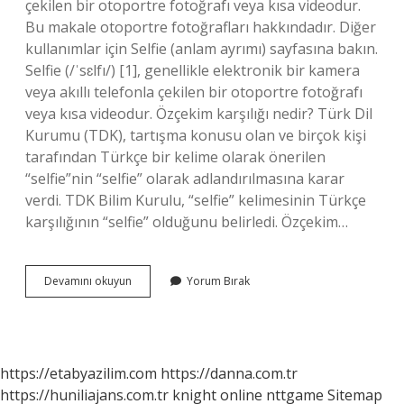
çekilen bir otoportre fotoğrafı veya kısa videodur.
Bu makale otoportre fotoğrafları hakkındadır. Diğer
kullanımlar için Selfie (anlam ayrımı) sayfasına bakın.
Selfie (/ˈsɛlfı/) [1], genellikle elektronik bir kamera
veya akıllı telefonla çekilen bir otoportre fotoğrafı
veya kısa videodur. Özçekim karşılığı nedir? Türk Dil
Kurumu (TDK), tartışma konusu olan ve birçok kişi
tarafından Türkçe bir kelime olarak önerilen
“selfie”nin “selfie” olarak adlandırılmasına karar
verdi. TDK Bilim Kurulu, “selfie” kelimesinin Türkçe
karşılığının “selfie” olduğunu belirledi. Özçekim…
Özçekim
Devamını okuyun
Yorum Bırak
Ne
Demek
Türkçe
https://etabyazilim.com
https://danna.com.tr
https://huniliajans.com.tr
knight online
nttgame
Sitemap