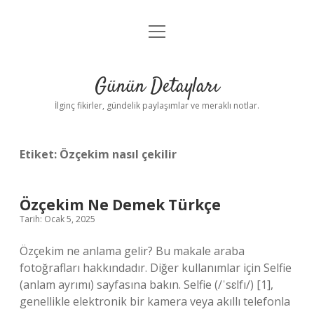
menüyü
Gizlilik Politikası
aç
Hakkımızda
Günün Detayları
Yasal Uyarı
İlginç fikirler, gündelik paylaşımlar ve meraklı notlar.
Etiket:
Özçekim nasıl çekilir
Özçekim Ne Demek Türkçe
Tarih: Ocak 5, 2025
Özçekim ne anlama gelir? Bu makale araba
fotoğrafları hakkındadır. Diğer kullanımlar için Selfie
(anlam ayrımı) sayfasına bakın. Selfie (/ˈsɛlfı/) [1],
genellikle elektronik bir kamera veya akıllı telefonla