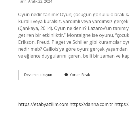
Tarih: Aralık 22, 2024
Oyun nedir tanımı? Oyun; çocuğun gönüllü olarak katıl
kurallı veya kuralsız, yardımlı veya yardımsız gerçek
(Çankaya, 2014). Oyun ne denir? Lazarov’un tanımıy
getiren bir etkinliktir.” Montaigne ise oyunu, “çocuk
Erikson, Freud, Piaget ve Schiller gibi kuramcılar o
nedir meb? Caillois’ya göre oyun; gerçek yaşamdan f
ve eğlence duygularını içeren, belli bir zaman ve k
Oyun
Devamını okuyun
Yorum Bırak
Nedir
Ne
Değildir
https://etabyazilim.com
https://danna.com.tr
https:/