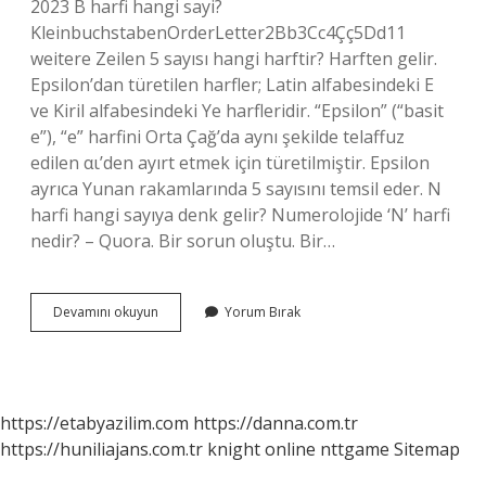
2023 B harfi hangi sayi?
KleinbuchstabenOrderLetter2Bb3Cc4Çç5Dd11
weitere Zeilen 5 sayısı hangi harftir? Harften gelir.
Epsilon’dan türetilen harfler; Latin alfabesindeki E
ve Kiril alfabesindeki Ye harfleridir. “Epsilon” (“basit
e”), “e” harfini Orta Çağ’da aynı şekilde telaffuz
edilen αι’den ayırt etmek için türetilmiştir. Epsilon
ayrıca Yunan rakamlarında 5 sayısını temsil eder. N
harfi hangi sayıya denk gelir? Numerolojide ‘N’ harfi
nedir? – Quora. Bir sorun oluştu. Bir…
Harfler
Devamını okuyun
Yorum Bırak
Hangi
Sayıya
Denk
Gelir
https://etabyazilim.com
https://danna.com.tr
https://huniliajans.com.tr
knight online
nttgame
Sitemap