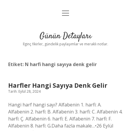
menüyü
Gizlilik Politikası
aç
Hakkımızda
Günün Detayları
Yasal Uyarı
İlginç fikirler, gündelik paylaşımlar ve meraklı notlar.
Etiket:
N harfi hangi sayıya denk gelir
Harfler Hangi Sayıya Denk Gelir
Tarih: Eylül 28, 2024
Hangi harf hangi sayı? Alfabenin 1. harfi: A.
Alfabenin 2. harfi: B. Alfabenin 3. harfi: C. Alfabenin 4.
harfi: Ç. Alfabenin 6. harfi: E. Alfabenin 7. harfi: F.
Alfabenin 8. harfi: G.Daha fazla makale…•26 Eylül