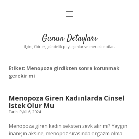
menüyü
Gizlilik Politikası
aç
Hakkımızda
Günün Detayları
Yasal Uyarı
İlginç fikirler, gündelik paylaşımlar ve meraklı notlar.
Etiket:
Menopoza girdikten sonra korunmak
gerekir mi
Menopoza Giren Kadınlarda Cinsel
Istek Olur Mu
Tarih: Eylül 6, 2024
Menopoza giren kadın seksten zevk alır mı? Yaygın
inanışın aksine, menopoz sırasında orgazm olma