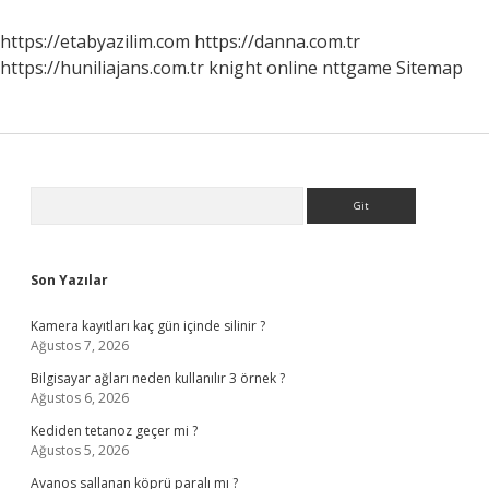
Istek
Olur
https://etabyazilim.com
https://danna.com.tr
Mu
https://huniliajans.com.tr
knight online
nttgame
Sitemap
Sidebar
Arama
Son Yazılar
Kamera kayıtları kaç gün içinde silinir ?
Ağustos 7, 2026
Bilgisayar ağları neden kullanılır 3 örnek ?
Ağustos 6, 2026
Kediden tetanoz geçer mi ?
Ağustos 5, 2026
Avanos sallanan köprü paralı mı ?