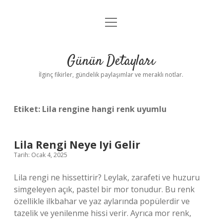
menüyü
Gizlilik Politikası
aç
Hakkımızda
Günün Detayları
Yasal Uyarı
İlginç fikirler, gündelik paylaşımlar ve meraklı notlar.
Etiket:
Lila rengine hangi renk uyumlu
Lila Rengi Neye Iyi Gelir
Tarih: Ocak 4, 2025
Lila rengi ne hissettirir? Leylak, zarafeti ve huzuru
simgeleyen açık, pastel bir mor tonudur. Bu renk
özellikle ilkbahar ve yaz aylarında popülerdir ve
tazelik ve yenilenme hissi verir. Ayrıca mor renk,