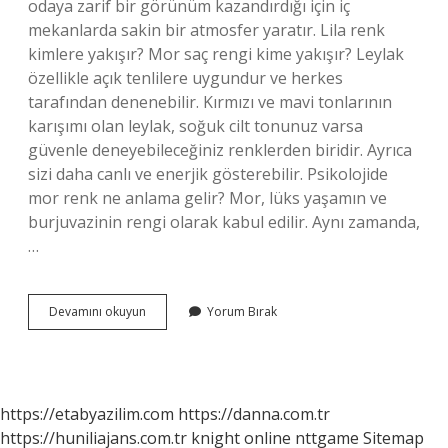
odaya zarif bir görünüm kazandırdığı için iç
mekanlarda sakin bir atmosfer yaratır. Lila renk
kimlere yakışır? Mor saç rengi kime yakışır? Leylak
özellikle açık tenlilere uygundur ve herkes
tarafından denenebilir. Kırmızı ve mavi tonlarının
karışımı olan leylak, soğuk cilt tonunuz varsa
güvenle deneyebileceğiniz renklerden biridir. Ayrıca
sizi daha canlı ve enerjik gösterebilir. Psikolojide
mor renk ne anlama gelir? Mor, lüks yaşamın ve
burjuvazinin rengi olarak kabul edilir. Aynı zamanda,
…
Lila
Devamını okuyun
Yorum Bırak
Rengi
Neye
Iyi
Gelir
https://etabyazilim.com
https://danna.com.tr
https://huniliajans.com.tr
knight online
nttgame
Sitemap