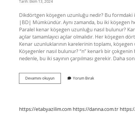
Tarih: Ekim 13, 2024
Dikdörtgen köşegen uzunluğu nedir? Bu formdaki ik
|BD| Mümkündür. Aynı zamanda, bu iki köşegen her z
Paralel kenar köşegen uzunluğu nasıl bulunur? Karşılı
açılar tamamlayıcı açılar olmalıdır. Her köşegen dör
Kenar uzunluklarının karelerinin toplamı, köşegen u
Köşegenler nasıl bulunur? “n” kenarlı bir çokgenin 
nedenle, bu iki sayının çarpılması gerekir. Daha son
Köşegen
Devamını okuyun
Yorum Bırak
Uzunluğu
Nasıl
Bulunur
https://etabyazilim.com
https://danna.com.tr
https:/