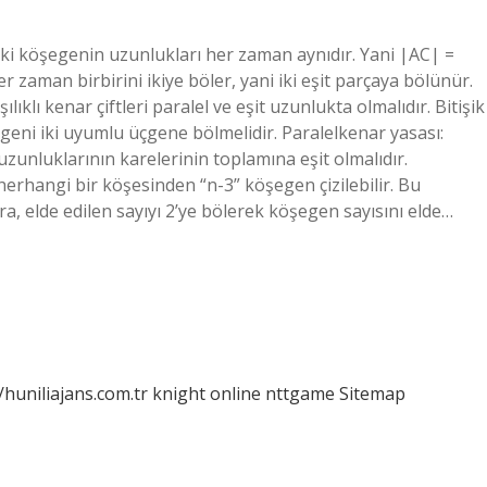
i köşegenin uzunlukları her zaman aynıdır. Yani |AC| =
aman birbirini ikiye böler, yani iki eşit parçaya bölünür.
klı kenar çiftleri paralel ve eşit uzunlukta olmalıdır. Bitişik
tgeni iki uyumlu üçgene bölmelidir. Paralelkenar yasası:
zunluklarının karelerinin toplamına eşit olmalıdır.
herhangi bir köşesinden “n-3” köşegen çizilebilir. Bu
ra, elde edilen sayıyı 2’ye bölerek köşegen sayısını elde…
/huniliajans.com.tr
knight online
nttgame
Sitemap