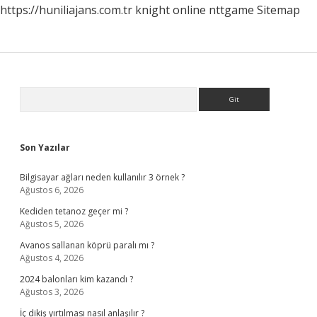
https://huniliajans.com.tr
knight online
nttgame
Sitemap
Sidebar
Arama
Son Yazılar
Bilgisayar ağları neden kullanılır 3 örnek ?
Ağustos 6, 2026
Kediden tetanoz geçer mi ?
Ağustos 5, 2026
Avanos sallanan köprü paralı mı ?
Ağustos 4, 2026
2024 balonları kim kazandı ?
Ağustos 3, 2026
İç dikiş yırtılması nasıl anlaşılır ?