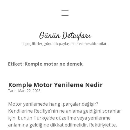
menüyü
Gizlilik Politikası
aç
Hakkımızda
Günün Detayları
Yasal Uyarı
İlginç fikirler, gündelik paylaşımlar ve meraklı notlar.
Etiket:
Komple motor ne demek
Komple Motor Yenileme Nedir
Tarih: Mart 22, 2025
Motor yenilemede hangi parçalar değişir?
Kendilerine Recifiye’nin ne anlama geldiğini soranlar
için, bunun Türkçe’de düzeltme veya yenilenme
anlamına geldiğine dikkat edilmelidir. Rektifiyiet’te,