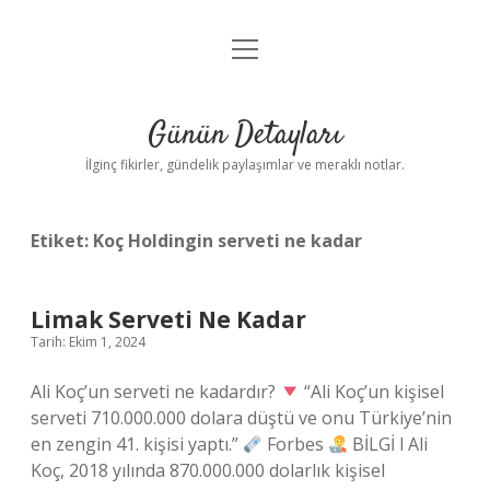
menüyü
Gizlilik Politikası
aç
Hakkımızda
Günün Detayları
Yasal Uyarı
İlginç fikirler, gündelik paylaşımlar ve meraklı notlar.
Etiket:
Koç Holdingin serveti ne kadar
Limak Serveti Ne Kadar
Tarih: Ekim 1, 2024
Ali Koç’un serveti ne kadardır?
“Ali Koç’un kişisel
serveti 710.000.000 dolara düştü ve onu Türkiye’nin
en zengin 41. kişisi yaptı.”
Forbes
BİLGİ l Ali
Koç, 2018 yılında 870.000.000 dolarlık kişisel