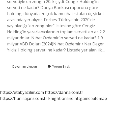
servetiyle en zengin 20. kişiydi. Cengiz Holding’in
serveti ne kadar? Dünya Bankası raporuna göre
holding, dünyada en çok kamu ihalesi alan üç şirket
arasında yer alıyor. Forbes Türkiye’nin 2020’de
yayınladığı “en zenginler” listesine göre Cengiz
Holding’in yararlanıcılarının toplam serveti en az 2,2
milyar dolar. Nihat Özdemir’in serveti ne kadar? 1,9
milyar ABD Doları (2024)Nihat Özdemir / Net Değer
Yıldız Holding serveti ne kadar? Listede yer alan ilk…
Limak
Devamını okuyun
Yorum Bırak
Serveti
Ne
Kadar
https://etabyazilim.com
https://danna.com.tr
https://huniliajans.com.tr
knight online
nttgame
Sitemap