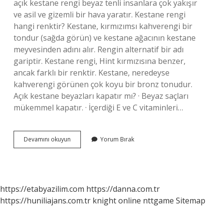
açık kestane rengi beyaz tenli insanlara çok yakışır
ve asil ve gizemli bir hava yaratır. Kestane rengi
hangi renktir? Kestane, kırmızımsı kahverengi bir
tondur (sağda görün) ve kestane ağacının kestane
meyvesinden adını alır. Rengin alternatif bir adı
gariptir. Kestane rengi, Hint kırmızısına benzer,
ancak farklı bir renktir. Kestane, neredeyse
kahverengi görünen çok koyu bir bronz tonudur.
Açık kestane beyazları kapatır mı? · Beyaz saçları
mükemmel kapatır. · İçerdiği E ve C vitaminleri…
Açık
Devamını okuyun
Yorum Bırak
Kestane
Rengi
Ne
Demektir
https://etabyazilim.com
https://danna.com.tr
https://huniliajans.com.tr
knight online
nttgame
Sitemap