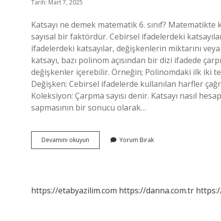
Tarih: Mart 7, 2025
Katsayı ne demek matematik 6. sınıf? Matematikte ka
sayısal bir faktördür. Cebirsel ifadelerdeki katsayıla
ifadelerdeki katsayılar, değişkenlerin miktarını ve
katsayı, bazı polinom açısından bir dizi ifadede çarp
değişkenler içerebilir. Örneğin; Polinomdaki ilk iki te
Değişken: Cebirsel ifadelerde kullanılan harfler çağrı
Koleksiyon: Çarpma sayısı denir. Katsayı nasıl hesap
sapmasının bir sonucu olarak…
6
Devamını okuyun
Yorum Bırak
Sınıf
Katsayı
Nedir
https://etabyazilim.com
https://danna.com.tr
https:/