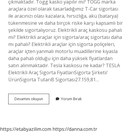
çıkmaktadır. Togg kasko yapılır mı? TOGG marka
araçlara özel olarak tasarladığımız T-Car sigortası
ile aracınızı olası kazalara, hırsızlığa, akü (batarya)
tükenmesine ve daha birçok riske karşı kapsamlı bir
şekilde sigortalıyoruz. Elektrikli araç kaskosu pahalı
mı? Elektrikli araçlar için sigorta/araç sigortası daha
mı pahalı? Elektrikli araçlar için sigorta poliçeleri,
araçlar içten yanmalı motorlu muadillerine kıyasla
daha pahalı olduğu için daha yüksek fiyatlardan
satın alınmaktadır. Tesla kaskosu ne kadar? TESLA
Elektrikli Araç Sigorta FiyatlarıSigorta Şirketi/
ÜrünSigorta TutarıB Sigortası27.159,81…
Togg
Devamını okuyun
Yorum Bırak
Kaskosu
Ne
Kadar
https://etabyazilim.com
https://danna.com.tr