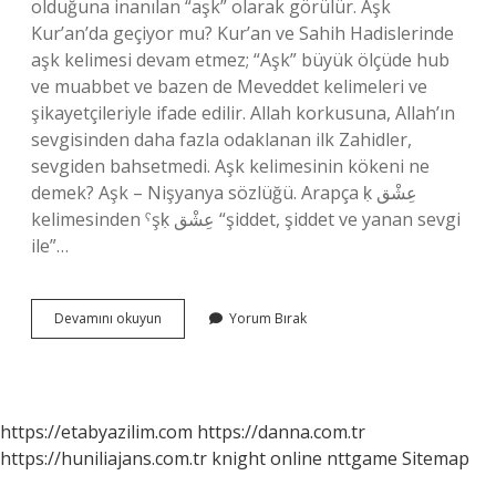
olduğuna inanılan “aşk” olarak görülür. Aşk
Kur’an’da geçiyor mu? Kur’an ve Sahih Hadislerinde
aşk kelimesi devam etmez; “Aşk” büyük ölçüde hub
ve muabbet ve bazen de Meveddet kelimeleri ve
şikayetçileriyle ifade edilir. Allah korkusuna, Allah’ın
sevgisinden daha fazla odaklanan ilk Zahidler,
sevgiden bahsetmedi. Aşk kelimesinin kökeni ne
demek? Aşk – Nişyanya sözlüğü. Arapça ḳ عِشْق
kelimesinden ˁşḳ عِشْق “şiddet, şiddet ve yanan sevgi
ile”…
Aşk
Devamını okuyun
Yorum Bırak
Kelime
Anlamı
Nedir
https://etabyazilim.com
https://danna.com.tr
https://huniliajans.com.tr
knight online
nttgame
Sitemap