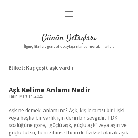
menüyü
Gizlilik Politikası
aç
Hakkımızda
Günün Detayları
Yasal Uyarı
İlginç fikirler, gündelik paylaşımlar ve meraklı notlar.
Etiket:
Kaç çeşit aşk vardır
Aşk Kelime Anlamı Nedir
Tarih: Mart 14, 2025
Aşk ne demek, anlamı ne? Aşk, kişilerarası bir ilişki
veya başka bir varlık için derin bir sevgidir. TDK
sözlüğüne göre, “güçlü aşk, güçlü aşk” veya aşırı ve
güçlü tutku, hem zihinsel hem de fiziksel olarak aşık