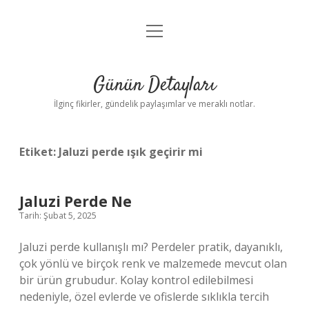
menüyü
Gizlilik Politikası
aç
Hakkımızda
Günün Detayları
Yasal Uyarı
İlginç fikirler, gündelik paylaşımlar ve meraklı notlar.
Etiket:
Jaluzi perde ışık geçirir mi
Jaluzi Perde Ne
Tarih: Şubat 5, 2025
Jaluzi perde kullanışlı mı? Perdeler pratik, dayanıklı,
çok yönlü ve birçok renk ve malzemede mevcut olan
bir ürün grubudur. Kolay kontrol edilebilmesi
nedeniyle, özel evlerde ve ofislerde sıklıkla tercih