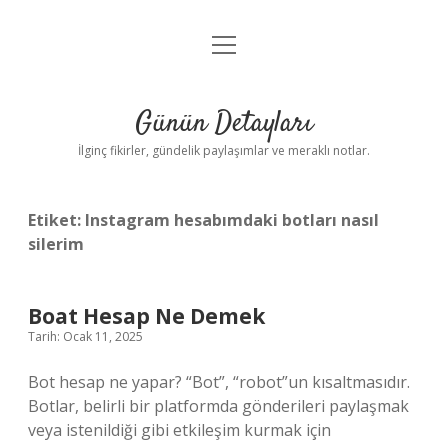
menüyü
Gizlilik Politikası
aç
Hakkımızda
Günün Detayları
Yasal Uyarı
İlginç fikirler, gündelik paylaşımlar ve meraklı notlar.
Etiket:
Instagram hesabımdaki botları nasıl
silerim
Boat Hesap Ne Demek
Tarih: Ocak 11, 2025
Bot hesap ne yapar? “Bot”, “robot”un kısaltmasıdır.
Botlar, belirli bir platformda gönderileri paylaşmak
veya istenildiği gibi etkileşim kurmak için