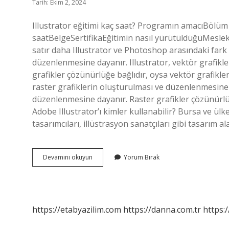
Tarih: Ekim 2, 2024
Illustrator eğitimi kaç saat? Programın amacıBölüm
saatBelgeSertifikaEğitimin nasıl yürütüldüğüMeslek
satır daha Illustrator ve Photoshop arasındaki fark
düzenlenmesine dayanır. Illustrator, vektör grafikl
grafikler çözünürlüğe bağlıdır, oysa vektör grafi
raster grafiklerin oluşturulması ve düzenlenmesine d
düzenlenmesine dayanır. Raster grafikler çözünürlüğ
Adobe Illustrator’ı kimler kullanabilir? Bursa ve ülk
tasarımcıları, illüstrasyon sanatçıları gibi tasarım a
Adobe
Devamını okuyun
Yorum Bırak
Illustrator
Zor
Mu
https://etabyazilim.com
https://danna.com.tr
https:/