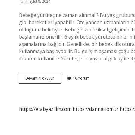
Tarih: Eylül 8, 2024
Bebeğe yürüteç ne zaman alınmalı? Bu yaş grubunda
gibi hareketleri yapabilir. Öte yandan uzmanların 
olduğunu belirtiyor. Bebeğinizin fiziksel gelişimini
başlamanız önerilir. 6 aylık bebek yürütece biner m
aşamalarına bağlıdır. Genellikle, bir bebek dik otura
kullanmaya başlayabilir. Bu gelişim aşaması çoğu be
itibaren kullanılır? Yürüteçlerin yaş aralığı 6 ay ile 3
Yürüteç
Devamını okuyun
10 Yorum
Ne
Zaman
Kullanılmalı
https://etabyazilim.com
https://danna.com.tr
https:/