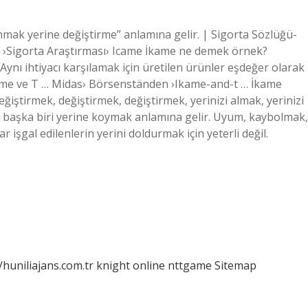
nmak yerine değiştirme” anlamına gelir. | Sigorta Sözlüğü-
a ›Sigorta Araştırması› Icame İkame ne demek örnek?
Aynı ihtiyacı karşılamak için üretilen ürünler eşdeğer olarak
tirme ve T … Midas› Börsenständen ›Ikame-and-t … İkame
eğiştirmek, değiştirmek, değiştirmek, yerinizi almak, yerinizi
 başka biri yerine koymak anlamına gelir. Uyum, kaybolmak,
işgal edilenlerin yerini doldurmak için yeterli değil.
/huniliajans.com.tr
knight online
nttgame
Sitemap