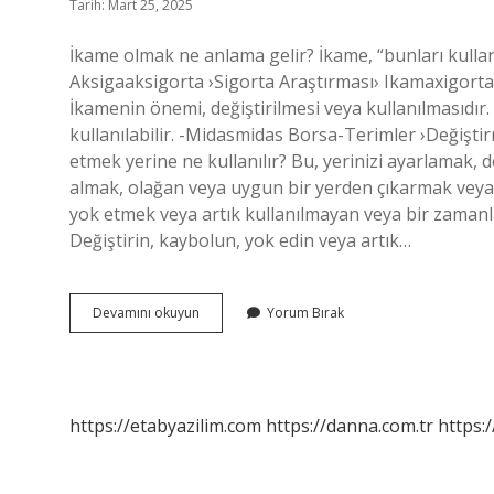
Tarih: Mart 25, 2025
İkame olmak ne anlama gelir? İkame, “bunları kulla
Aksigaaksigorta ›Sigorta Araştırması› Ikamaxigort
İkamenin önemi, değiştirilmesi veya kullanılmasıdır. 
kullanılabilir. -Midasmidas Borsa-Terimler ›Değiş
etmek yerine ne kullanılır? Bu, yerinizi ayarlamak, d
almak, olağan veya uygun bir yerden çıkarmak veya
yok etmek veya artık kullanılmayan veya bir zamanlar 
Değiştirin, kaybolun, yok edin veya artık…
Ikame
Devamını okuyun
Yorum Bırak
Ne
Demek
Tdk
https://etabyazilim.com
https://danna.com.tr
https:/