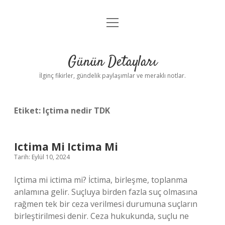
menüyü
Gizlilik Politikası
aç
Hakkımızda
Günün Detayları
Yasal Uyarı
İlginç fikirler, gündelik paylaşımlar ve meraklı notlar.
Etiket:
Içtima nedir TDK
Ictima Mi Ictima Mi
Tarih: Eylül 10, 2024
Içtima mi ictima mi? İctima, birleşme, toplanma
anlamına gelir. Suçluya birden fazla suç olmasına
rağmen tek bir ceza verilmesi durumuna suçların
birleştirilmesi denir. Ceza hukukunda, suçlu ne