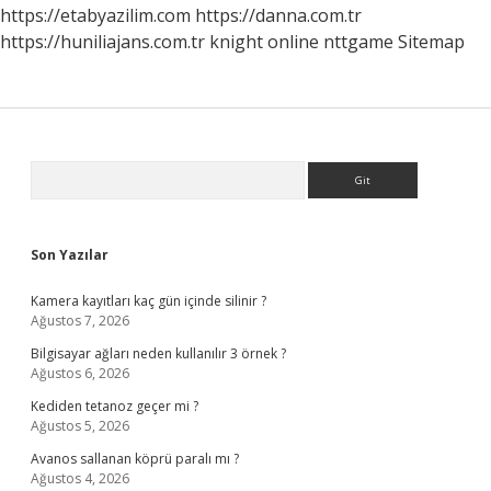
https://etabyazilim.com
https://danna.com.tr
https://huniliajans.com.tr
knight online
nttgame
Sitemap
Sidebar
Arama
Son Yazılar
Kamera kayıtları kaç gün içinde silinir ?
Ağustos 7, 2026
Bilgisayar ağları neden kullanılır 3 örnek ?
Ağustos 6, 2026
Kediden tetanoz geçer mi ?
Ağustos 5, 2026
Avanos sallanan köprü paralı mı ?
Ağustos 4, 2026