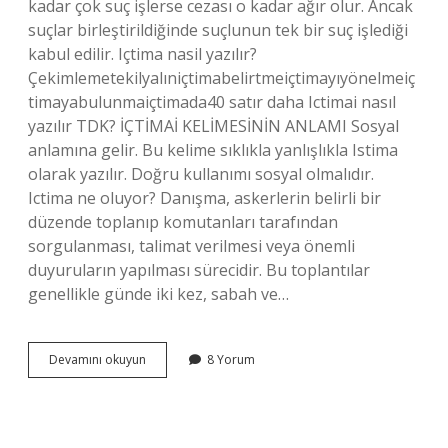
kadar çok suç işlerse cezası o kadar ağır olur. Ancak
suçlar birleştirildiğinde suçlunun tek bir suç işlediği
kabul edilir. Içtima nasil yazılır?
Çekimlemetekilyalıniçtimabelirtmeiçtimayıyönelmeiç
timayabulunmaiçtimada40 satır daha Ictimai nasıl
yazılır TDK? İÇTİMAİ KELİMESİNİN ANLAMI Sosyal
anlamına gelir. Bu kelime sıklıkla yanlışlıkla Istima
olarak yazılır. Doğru kullanımı sosyal olmalıdır.
Ictima ne oluyor? Danışma, askerlerin belirli bir
düzende toplanıp komutanları tarafından
sorgulanması, talimat verilmesi veya önemli
duyuruların yapılması sürecidir. Bu toplantılar
genellikle günde iki kez, sabah ve…
Ictima
Devamını okuyun
8 Yorum
Mi
Ictima
Mi