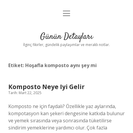
menüyü
Gizlilik Politikası
aç
Hakkımızda
Günün Detayları
Yasal Uyarı
İlginç fikirler, gündelik paylaşımlar ve meraklı notlar.
Etiket:
Hoşafla komposto aynı şey mi
Komposto Neye Iyi Gelir
Tarih: Mart 22, 2025
Komposto ne için faydalı? Özellikle yaz aylarında,
kompotasyon kan şekeri dengesine katkıda bulunur
ve yemek sırasında veya sonrasında tüketilirse
sindirim yemeklerine yardımcı olur. Çok fazla