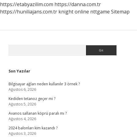
https://etabyazilim.com
https://danna.com.tr
https://huniliajans.com.tr
knight online
nttgame
Sitemap
Sidebar
Arama
Son Yazılar
Bilgisayar ağları neden kullanılır 3 örnek ?
Ağustos 6, 2026
Kediden tetanoz geçer mi ?
Ağustos 5, 2026
Avanos sallanan köprü paralı mı ?
Ağustos 4, 2026
2024 balonları kim kazandı ?
Ağustos 3, 2026