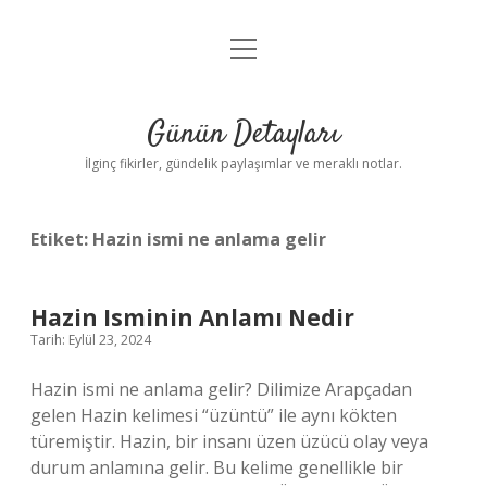
menüyü
Gizlilik Politikası
aç
Hakkımızda
Günün Detayları
Yasal Uyarı
İlginç fikirler, gündelik paylaşımlar ve meraklı notlar.
Etiket:
Hazin ismi ne anlama gelir
Hazin Isminin Anlamı Nedir
Tarih: Eylül 23, 2024
Hazin ismi ne anlama gelir? Dilimize Arapçadan
gelen Hazin kelimesi “üzüntü” ile aynı kökten
türemiştir. Hazin, bir insanı üzen üzücü olay veya
durum anlamına gelir. Bu kelime genellikle bir