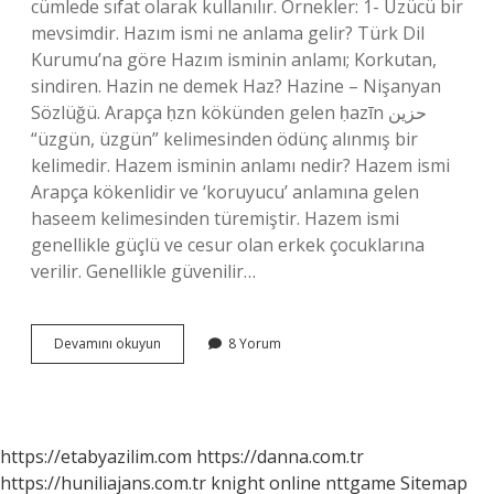
cümlede sıfat olarak kullanılır. Örnekler: 1- Üzücü bir
mevsimdir. Hazım ismi ne anlama gelir? Türk Dil
Kurumu’na göre Hazım isminin anlamı; Korkutan,
sindiren. Hazin ne demek Haz? Hazine – Nişanyan
Sözlüğü. Arapça ḥzn kökünden gelen ḥazīn حزين
“üzgün, üzgün” kelimesinden ödünç alınmış bir
kelimedir. Hazem isminin anlamı nedir? Hazem ismi
Arapça kökenlidir ve ‘koruyucu’ anlamına gelen
haseem kelimesinden türemiştir. Hazem ismi
genellikle güçlü ve cesur olan erkek çocuklarına
verilir. Genellikle güvenilir…
Hazin
Devamını okuyun
8 Yorum
Isminin
Anlamı
Nedir
https://etabyazilim.com
https://danna.com.tr
https://huniliajans.com.tr
knight online
nttgame
Sitemap