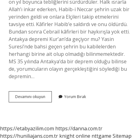
on yıl boyunca tebliğlerini sürdürdüler. Halk ısrarla
Allah’ı inkar ederken, Habib-i Neccar şehrin uzak bir
yerinden geldi ve onlara Elçileri takip etmelerini
tavsiye etti. Kâfirler Habib’e saldırdı ve onu öldürdü.
Bundan sonra Cebrail kâfirleri bir haykırışla yok etti.
Antakya depremi Kur’an’da geçiyor mu? Yasin
Suresi’nde bahsi geçen şehrin bu kabilelerden
herhangi birine ait olup olmadığı bilinmemektedir.
MS 35 yılında Antakya’da bir deprem olduğu bilinse
de, yorumcuların olayın gerçekleştiğini söylediği bu
depremin…
Kuranda
Devamını okuyun
Yorum Bırak
Geçen
Antakya
Neresidir
https://etabyazilim.com
https://danna.com.tr
https://huniliajans.com.tr
knight online
nttgame
Sitemap