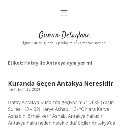
menüyü
Gizlilik Politikası
aç
Hakkımızda
Günün Detayları
Yasal Uyarı
İlginç fikirler, gündelik paylaşımlar ve meraklı notlar.
Etiket:
Hatay ile Antakya aynı yer mi
Kuranda Geçen Antakya Neresidir
Tarih: Ekim 28, 2024
Hatay Antakya Kur’an’da geçiyor mu? DERS (Yasin
Suresi, 13 – 32) Karye Ashabı. 13- “Onlara Karye
Ashabını örnek ver.” Ashab, Antakya halkıdır.
Antakya halkı neden helak oldu? Elçiler Antakya’da