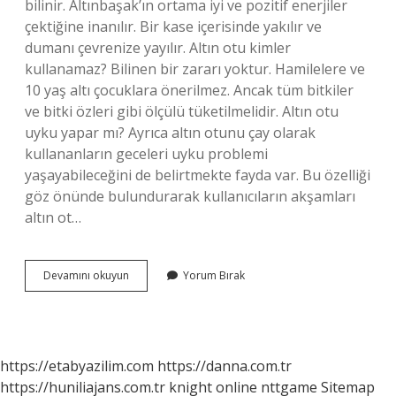
bilinir. Altınbaşak’ın ortama iyi ve pozitif enerjiler
çektiğine inanılır. Bir kase içerisinde yakılır ve
dumanı çevrenize yayılır. Altın otu kimler
kullanamaz? Bilinen bir zararı yoktur. Hamilelere ve
10 yaş altı çocuklara önerilmez. Ancak tüm bitkiler
ve bitki özleri gibi ölçülü tüketilmelidir. Altın otu
uyku yapar mı? Ayrıca altın otunu çay olarak
kullananların geceleri uyku problemi
yaşayabileceğini de belirtmekte fayda var. Bu özelliği
göz önünde bulundurarak kullanıcıların akşamları
altın ot…
Altın
Devamını okuyun
Yorum Bırak
Otu
Tütsüsü
Ne
Işe
Yarar
https://etabyazilim.com
https://danna.com.tr
https://huniliajans.com.tr
knight online
nttgame
Sitemap