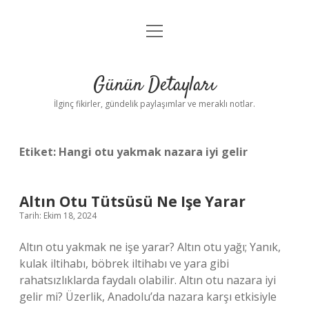
menüyü
Gizlilik Politikası
aç
Hakkımızda
Günün Detayları
Yasal Uyarı
İlginç fikirler, gündelik paylaşımlar ve meraklı notlar.
Etiket:
Hangi otu yakmak nazara iyi gelir
Altın Otu Tütsüsü Ne Işe Yarar
Tarih: Ekim 18, 2024
Altın otu yakmak ne işe yarar? Altın otu yağı; Yanık,
kulak iltihabı, böbrek iltihabı ve yara gibi
rahatsızlıklarda faydalı olabilir. Altın otu nazara iyi
gelir mi? Üzerlik, Anadolu’da nazara karşı etkisiyle