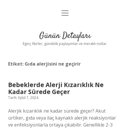
menüyü
Gizlilik Politikası
aç
Hakkımızda
Günün Detayları
Yasal Uyarı
İlginç fikirler, gündelik paylaşımlar ve meraklı notlar.
Etiket:
Gıda alerjisini ne geçirir
Bebeklerde Alerji Kızarıklık Ne
Kadar Sürede Geçer
Tarih: Eylül 7, 2024
Alerjik kızarıklık ne kadar sürede geçer? Akut
ürtiker, gıda veya ilaç kaynaklı alerjik reaksiyonlar
ve enfeksiyonlarla ortaya çıkabilir. Genellikle 2-3