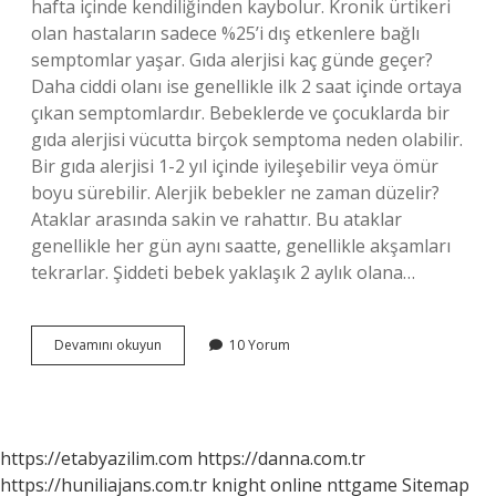
hafta içinde kendiliğinden kaybolur. Kronik ürtikeri
olan hastaların sadece %25’i dış etkenlere bağlı
semptomlar yaşar. Gıda alerjisi kaç günde geçer?
Daha ciddi olanı ise genellikle ilk 2 saat içinde ortaya
çıkan semptomlardır. Bebeklerde ve çocuklarda bir
gıda alerjisi vücutta birçok semptoma neden olabilir.
Bir gıda alerjisi 1-2 yıl içinde iyileşebilir veya ömür
boyu sürebilir. Alerjik bebekler ne zaman düzelir?
Ataklar arasında sakin ve rahattır. Bu ataklar
genellikle her gün aynı saatte, genellikle akşamları
tekrarlar. Şiddeti bebek yaklaşık 2 aylık olana…
Bebeklerde
Devamını okuyun
10 Yorum
Alerji
Kızarıklık
Ne
Kadar
Sürede
https://etabyazilim.com
https://danna.com.tr
Geçer
https://huniliajans.com.tr
knight online
nttgame
Sitemap