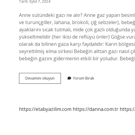
Tarih: Eylül 7, 2024
Anne sütündeki gazı ne alır? Anne gaz yapan besinl
ve turunçgiller, lahana, brokoli, çiğ sebzeler), beb
ayaklarını sıcak tutmalı, mide çok gazlı olduğunda y
yükseltmelidir (her ikisi de reflüyü önler) Göğse vur
olarak da bilinen gaza karşı faydalıdır: Karın bölges
seyreltilmiş elma sirkesi Bebeğin alttan gazı nasıl ç
bebeğin gazını gidermenin etkili bir yoludur. Bebeğ
Aşırı
Devamını okuyun
Yorum Bırak
Gaz
Sancısı
Çeken
Bebeğe
Ne
https://etabyazilim.com
https://danna.com.tr
https:/
Yapılır