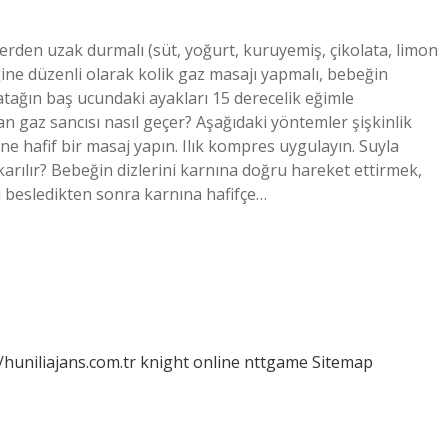
erden uzak durmalı (süt, yoğurt, kuruyemiş, çikolata, limon
eğine düzenli olarak kolik gaz masajı yapmalı, bebeğin
atağın baş ucundaki ayakları 15 derecelik eğimle
an gaz sancısı nasıl geçer? Aşağıdaki yöntemler şişkinlik
ine hafif bir masaj yapın. Ilık kompres uygulayın. Suyla
ıkarılır? Bebeğin dizlerini karnına doğru hareket ettirmek,
i besledikten sonra karnına hafifçe…
/huniliajans.com.tr
knight online
nttgame
Sitemap