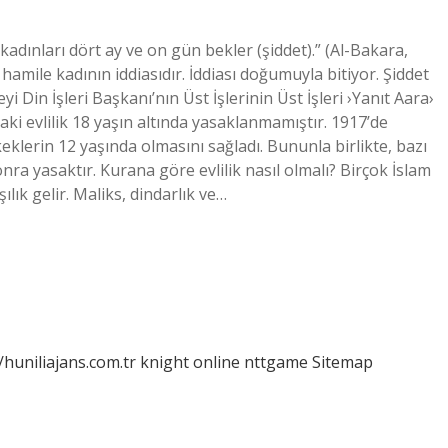
adınları dört ay ve on gün bekler (şiddet).” (Al-Bakara,
r hamile kadının iddiasıdır. İddiası doğumuyla bitiyor. Şiddet
 Din İşleri Başkanı’nın Üst İşlerinin Üst İşleri ›Yanıt Aara›
daki evlilik 18 yaşın altında yasaklanmamıştır. 1917’de
eklerin 12 yaşında olmasını sağladı. Bununla birlikte, bazı
a yasaktır. Kurana göre evlilik nasıl olmalı? Birçok İslam
lık gelir. Maliks, dindarlık ve…
/huniliajans.com.tr
knight online
nttgame
Sitemap