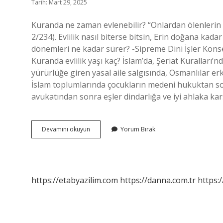
Tarih: Mart 29, 2025
Kuranda ne zaman evlenebilir? “Onlardan ölenlerin k
2/234). Evlilik nasıl biterse bitsin, Erin doğana kada
dönemleri ne kadar sürer? -Sipreme Dini İşler Konseyi
Kuranda evlilik yaşı kaç? İslam’da, Şeriat Kuralları’n
yürürlüğe giren yasal aile salgısında, Osmanlılar erk
İslam toplumlarında çocukların medeni hukuktan sonr
avukatından sonra eşler dindarlığa ve iyi ahlaka karşı
Kurana
Devamını okuyun
Yorum Bırak
Göre
Ne
Zaman
Evlenebilir
https://etabyazilim.com
https://danna.com.tr
https:/