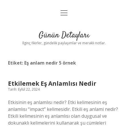
menüyü
Gizlilik Politikası
aç
Hakkımızda
Günün Detayları
Yasal Uyarı
İlginç fikirler, gündelik paylaşımlar ve meraklı notlar.
Etiket:
Eş anlam nedir 5 örnek
Etkilemek Eş Anlamlısı Nedir
Tarih: Eylül 22, 2024
Etkisinin eş anlamlısı nedir? Etki kelimesinin eş
anlamlısı “impact” kelimesidir. Etkili eş anlami nedir?
Etkili kelimesinin eş anlamlısı olan duygusal ve
dokunaklı kelimelerini kullanarak şu cümleleri