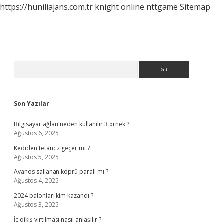
https://huniliajans.com.tr
knight online
nttgame
Sitemap
Sidebar
Arama
Son Yazılar
Bilgisayar ağları neden kullanılır 3 örnek ?
Ağustos 6, 2026
Kediden tetanoz geçer mi ?
Ağustos 5, 2026
Avanos sallanan köprü paralı mı ?
Ağustos 4, 2026
2024 balonları kim kazandı ?
Ağustos 3, 2026
İç dikiş yırtılması nasıl anlaşılır ?